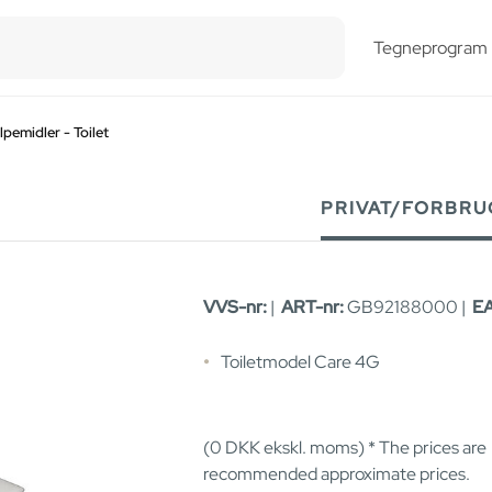
esults.
Tegneprogram
pemidler - Toilet
PRIVAT/FORBRU
VVS-nr:
|
ART-nr:
GB92188000 |
E
Toiletmodel Care 4G
(0
DKK
ekskl. moms) * The prices are
recommended approximate prices.