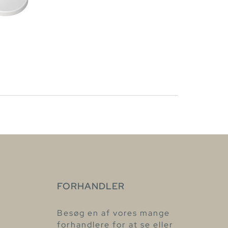
FORHANDLER
Besøg en af vores mange
forhandlere for at se eller