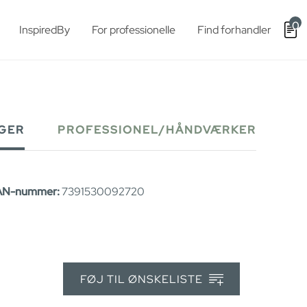
0
InspiredBy
For professionelle
Find forhandler
GER
PROFESSIONEL/HÅNDVÆRKER
AN-nummer:
7391530092720
FØJ TIL ØNSKELISTE