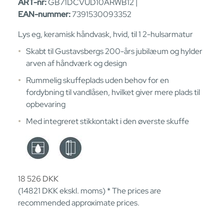
ART-nr:
GB71DCVUD10ARWB12 |
EAN-nummer:
7391530093352
Lys eg, keramisk håndvask, hvid, til 1 2-hulsarmatur
Skabt til Gustavsbergs 200-års jubilæum og hylder
arven af håndværk og design
Rummelig skuffeplads uden behov for en
fordybning til vandlåsen, hvilket giver mere plads til
opbevaring
Med integreret stikkontakt i den øverste skuffe
18 526
DKK
(14821
DKK
ekskl. moms) * The prices are
recommended approximate prices.