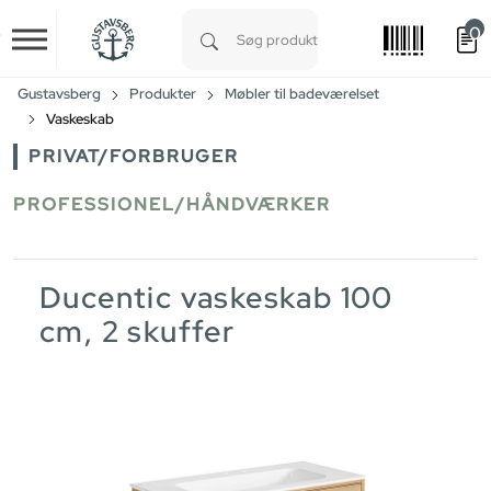
0
Skip to main content
Type 1 or more characters for results.
Gustavsberg
Produkter
Møbler til badeværelset
Vaskeskab
PRIVAT/FORBRUGER
PROFESSIONEL/HÅNDVÆRKER
Ducentic vaskeskab 100
cm, 2 skuffer