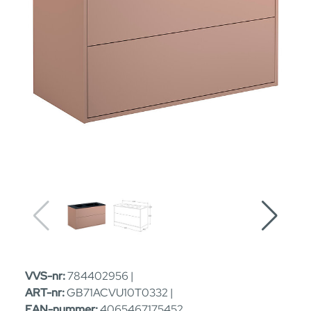
VVS-nr:
784402956 |
ART-nr:
GB71ACVU10T0332 |
EAN-nummer:
4065467175452