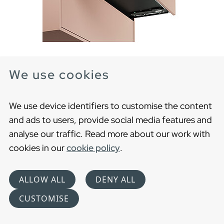
We use cookies
Push-open sæt Artic til 100 cm skuffe
Sæt til konvertering til push-open funktion, til 2
skuffer
We use device identifiers to customise the content
and ads to users, provide social media features and
analyse our traffic. Read more about our work with
cookies in our
cookie policy
.
ALLOW ALL
DENY ALL
CUSTOMISE