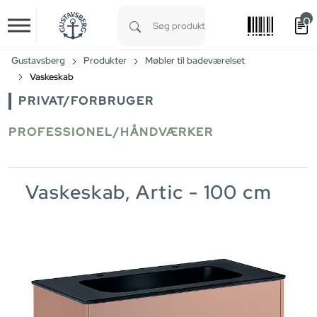
0
Skip to main content
Type 1 or more characters for results.
Gustavsberg
Produkter
Møbler til badeværelset
Vaskeskab
PRIVAT/FORBRUGER
PROFESSIONEL/HÅNDVÆRKER
Vaskeskab, Artic - 100 cm