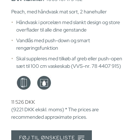
Peach, med håndvask mat sort, 2 hanehuller
Håndvask i porcelæn med slankt design og store
overflader til alle dine genstande
Vandlås med push-down og smart
rengøringsfunktion
Skal suppleres med tilkøb af greb eller push-open
sæt til 100 cm vaskeskab (VVS-nr. 78 4407 915)
11 526
DKK
(9221
DKK
ekskl. moms) * The prices are
recommended approximate prices.
FØJ TIL ØNSKELISTE