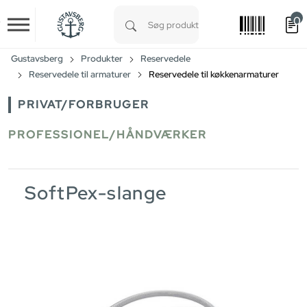
0
Skip to main content
Type 1 or more characters for results.
Gustavsberg
Produkter
Reservedele
Reservedele til armaturer
Reservedele til køkkenarmaturer
PRIVAT/FORBRUGER
PROFESSIONEL/HÅNDVÆRKER
SoftPex-slange