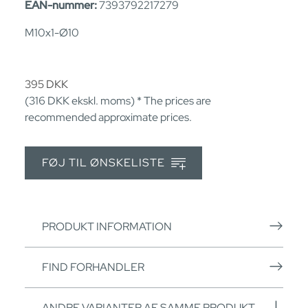
EAN-nummer:
7393792217279
M10x1-Ø10
395
DKK
(316
DKK
ekskl. moms) * The prices are
recommended approximate prices.
FØJ TIL ØNSKELISTE
PRODUKT INFORMATION
FIND FORHANDLER
ANDRE VARIANTER AF SAMME PRODUKT