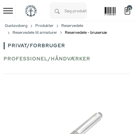
0
Skip to main content
Type 1 or more characters for results.
Gustavsberg
Produkter
Reservedele
Reservedele til armaturer
Reservedele - brusersæ
PRIVAT/FORBRUGER
PROFESSIONEL/HÅNDVÆRKER