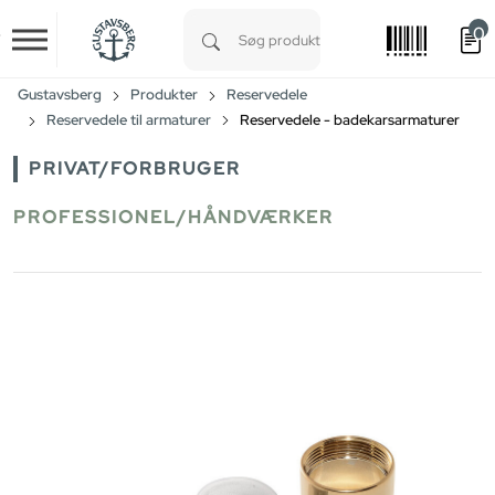
0
Skip to main content
Type 1 or more characters for results.
Gustavsberg
Produkter
Reservedele
Reservedele til armaturer
Reservedele - badekarsarmaturer
PRIVAT/FORBRUGER
PROFESSIONEL/HÅNDVÆRKER