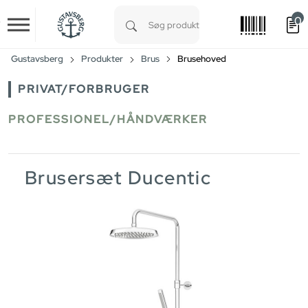
0
Skip to main content
Type 1 or more characters for results.
Gustavsberg
Produkter
Brus
Brusehoved
PRIVAT/FORBRUGER
PROFESSIONEL/HÅNDVÆRKER
Brusersæt Ducentic